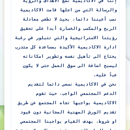
إننا في الاكاديمية نضع الأهداف والرؤية
والرسالة التي من اجلها قامت الاكاديمية
نصب أعيننا دائما، بحيث لا تطغى معادلة
الربح والمكسب والخسارة أبدا على تحقيق
رؤيتنا الاستراتيجية والتي تتبلور في رغبة
ادارة الاكاديمية الأكيدة بمساعدة كل متدرب
يحتاج الى تأهيل نفسه وتطوير امكاناته
ليصبح اضافة الى سوق العمل حتى لا يكون
عبءً عليه.
نحن في الاكاديمية نسعى دائما لتقديم
الدعم المجتمعي الواجب، حيث تقوم
الاكاديمية بواجبها تجاه المجتمع عن طريق
تقديم الورش المهنية المجانية دون قيود
او شروط، بهدف القيام بواجبنا المجتمعي